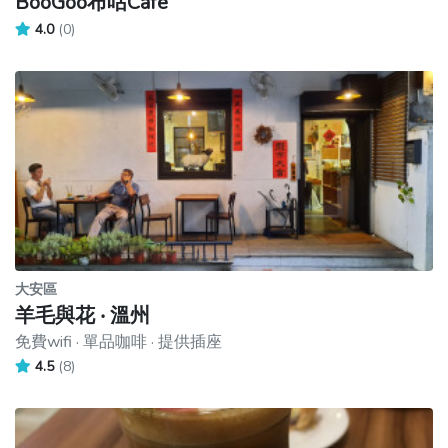
BooGoo布咕Cafe
4.0
(0)
大安區
羊毛與花 ‧ 溫州
免費wifi · 單品咖啡 · 提供插座
4.5
(8)