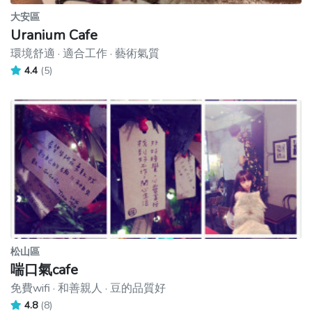
大安區
Uranium Cafe
環境舒適 · 適合工作 · 藝術氣質
4.4
(5)
松山區
喘口氣cafe
免費wifi · 和善親人 · 豆的品質好
4.8
(8)