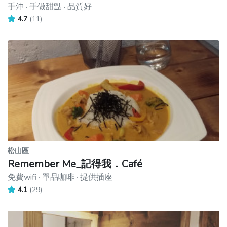
手沖 · 手做甜點 · 品質好
4.7
(11)
松山區
Remember Me_記得我．Café
免費wifi · 單品咖啡 · 提供插座
4.1
(29)