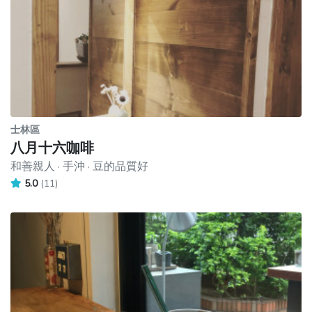
士林區
八月十六咖啡
和善親人 · 手沖 · 豆的品質好
5.0
(11)