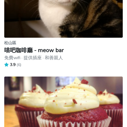
松山區
喵吧咖啡廳 - meow bar
免費wifi · 提供插座 · 和善親人
3.9
(6)