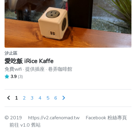
汐止區
愛吃飯 iRice Kaffe
免費wifi · 提供插座 · 巷弄咖啡館
3.9
(3)
1
2
3
4
5
6
© 2019
https://v2.cafenomad.tw
Facebook 粉絲專頁
前往 v1.0 舊站