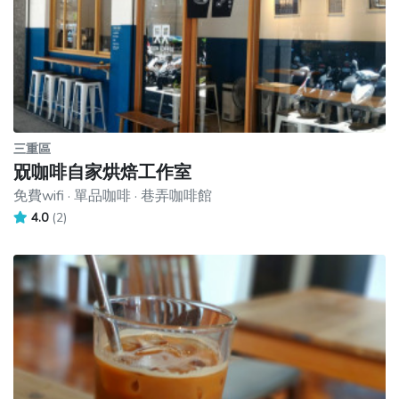
三重區
㒭咖啡自家烘焙工作室
免費wifi · 單品咖啡 · 巷弄咖啡館
4.0
(2)