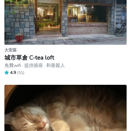
大安區
城市草倉 C-tea loft
免費wifi · 提供插座 · 和善親人
4.9
(51)