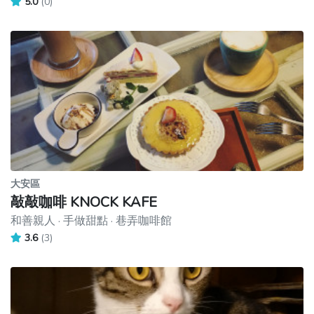
5.0
(0)
大安區
敲敲咖啡 KNOCK KAFE
和善親人 · 手做甜點 · 巷弄咖啡館
3.6
(3)