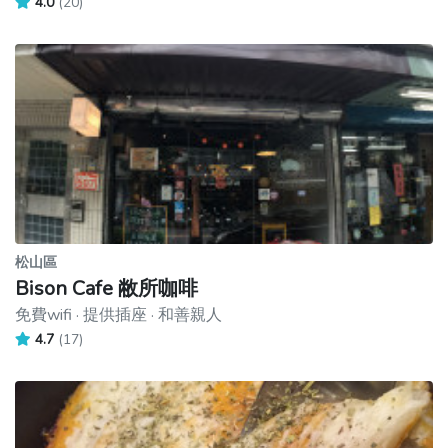
4.0
(20)
松山區
Bison Cafe 敝所咖啡
免費wifi · 提供插座 · 和善親人
4.7
(17)