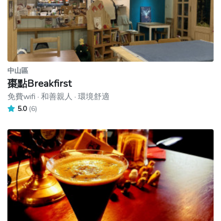
中山區
棗點Breakfirst
免費wifi · 和善親人 · 環境舒適
5.0
(6)