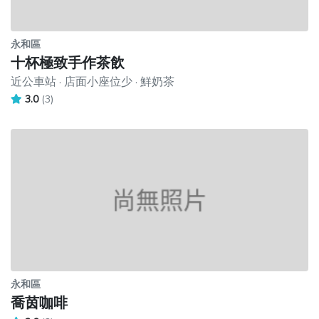
永和區
十杯極致手作茶飲
近公車站 · 店面小座位少 · 鮮奶茶
3.0
(3)
永和區
喬茵咖啡