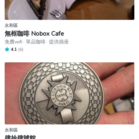
永和區
無框咖啡 Nobox Cafe
免費wifi · 單品咖啡 · 提供插座
4.1
(6)
永和區
肆拾肆號館