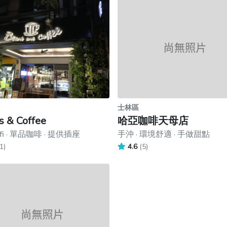
士林區
s & Coffee
哈亞咖啡天母店
fi · 單品咖啡 · 提供插座
手沖 · 環境舒適 · 手做甜點
1)
4.6
(5)