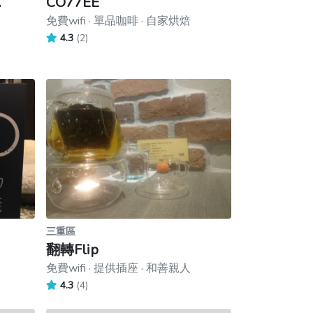
．
CO77EE
免費wifi · 單品咖啡 · 自家烘焙
4.3
(2)
三重區
翻轉Flip
免費wifi · 提供插座 · 和善親人
4.3
(4)