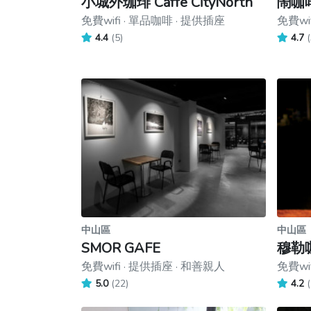
小城外珈琲 Caffé CityNorth
鬧咖啡
免費wifi · 單品咖啡 · 提供插座
免費wi
4.4
(5)
4.7
(
中山區
中山區
SMOR GAFE
穆勒咖
免費wifi · 提供插座 · 和善親人
免費wif
5.0
(22)
4.2
(