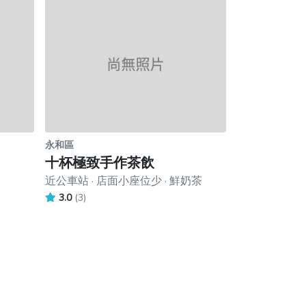
永和區
十杯極致手作茶飲
近公車站 · 店面小座位少 · 鮮奶茶
3.0
(3)