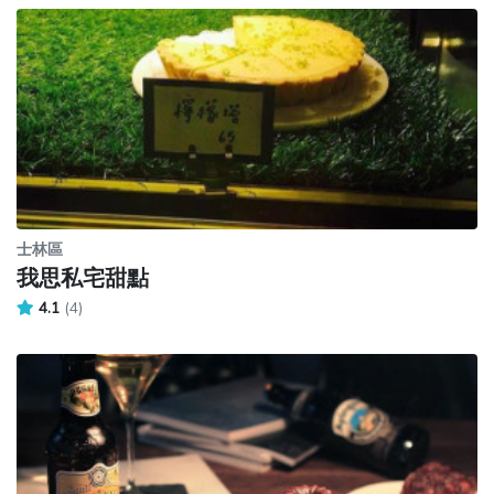
士林區
我思私宅甜點
4.1
(4)