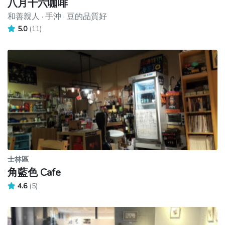
八月十六咖啡
和善親人 · 手沖 · 豆的品質好
5.0
(11)
士林區
角藍色 Cafe
4.6
(5)