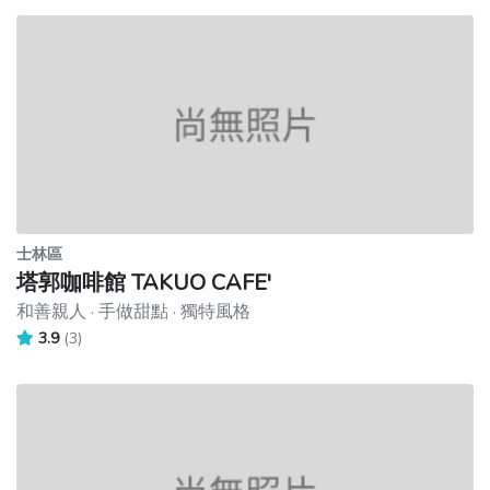
士林區
塔郭咖啡館 TAKUO CAFE'
和善親人 · 手做甜點 · 獨特風格
3.9
(3)