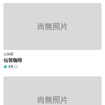
士林區
仙笛咖啡
3.9
(2)