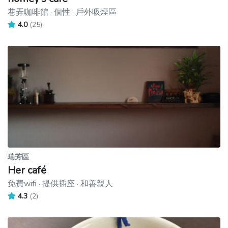
巷弄咖啡館 · 個性 · 戶外吸煙區
4.0
(25)
瑞芳區
Her café
免費wifi · 提供插座 · 和善親人
4.3
(2)