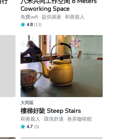
木商行
八米共同工作空間 8 Meters
Coworking Space
免費wifi · 提供插座 · 和善親人
4.8
(13)
大同區
樓梯好陡 Steep Stairs
和善親人 · 環境舒適 · 巷弄咖啡館
4.7
(5)