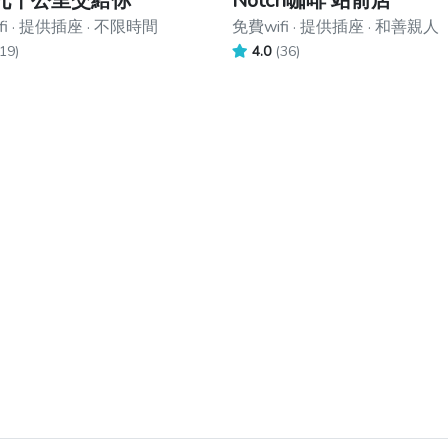
九千公里交給你
Notch咖啡 站前店
fi · 提供插座 · 不限時間
免費wifi · 提供插座 · 和善親人
19)
4.0
(36)