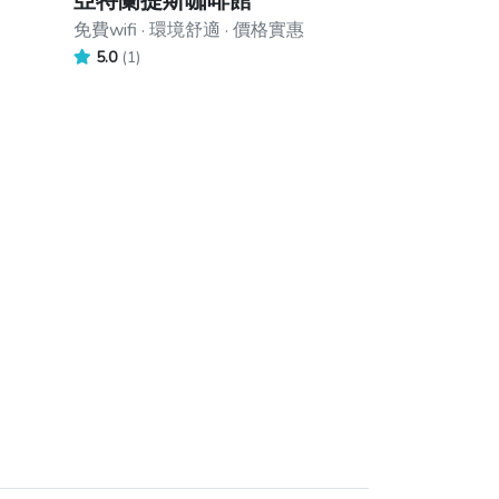
亞特蘭提斯咖啡館
免費wifi · 環境舒適 · 價格實惠
5.0
(1)