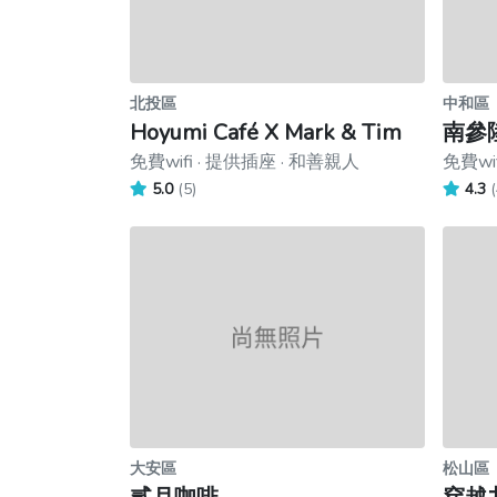
北投區
中和區
Hoyumi Café X Mark & Tim
南參
免費wifi · 提供插座 · 和善親人
免費wi
5.0
(5)
4.3
(
大安區
松山區