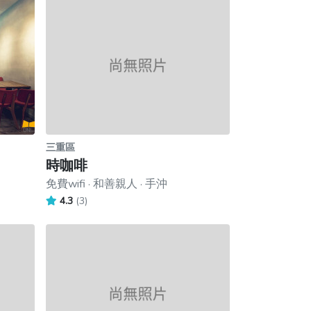
三重區
時咖啡
免費wifi · 和善親人 · 手沖
4.3
(3)