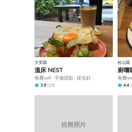
大安區
松山區
溫床 NEST
廚嚐
免費wifi · 手做甜點 · 採光好
免費wi
3.9
(13)
4.4
(