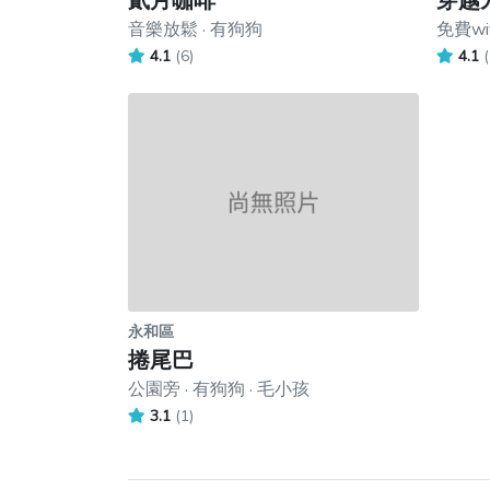
貳月咖啡
穿越
音樂放鬆 · 有狗狗
免費wi
4.1
(6)
4.1
(
永和區
捲尾巴
公園旁 · 有狗狗 · 毛小孩
3.1
(1)