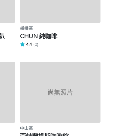
板橋區
酒趴
CHUN 純咖啡
4.4
(0)
中山區