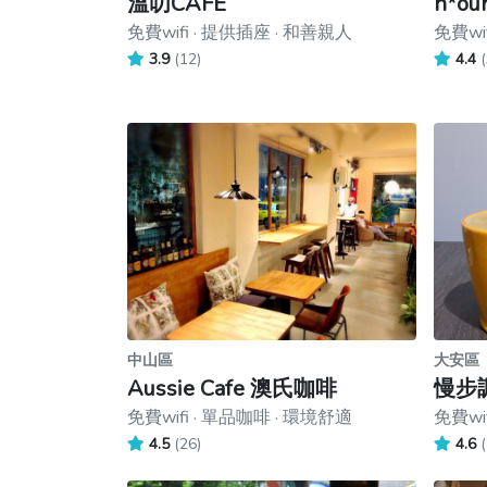
溫叨CAFE
h*our
免費wifi · 提供插座 · 和善親人
免費wi
3.9
(12)
4.4
(
中山區
大安區
Aussie Cafe 澳氏咖啡
慢步
免費wifi · 單品咖啡 · 環境舒適
免費wi
4.5
(26)
4.6
(