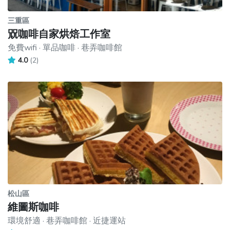
三重區
㒭咖啡自家烘焙工作室
免費wifi · 單品咖啡 · 巷弄咖啡館
4.0
(2)
松山區
維圖斯咖啡
環境舒適 · 巷弄咖啡館 · 近捷運站