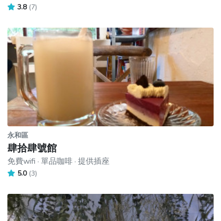
3.8
(7)
永和區
肆拾肆號館
免費wifi · 單品咖啡 · 提供插座
5.0
(3)