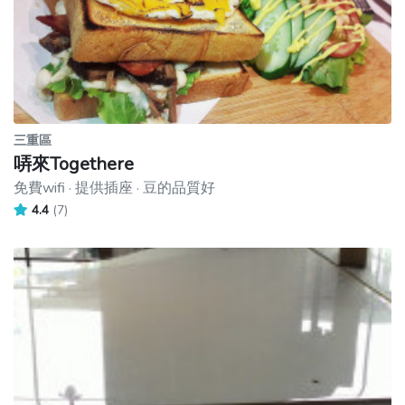
三重區
哢來Togethere
免費wifi · 提供插座 · 豆的品質好
4.4
(7)