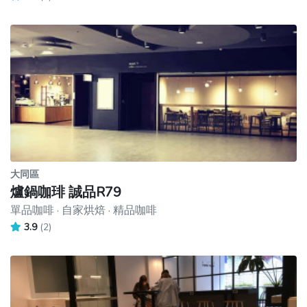
大同區
爐鍋咖琲 誠品R79
單品咖啡 · 自家烘焙 · 精品咖啡
3.9
(2)