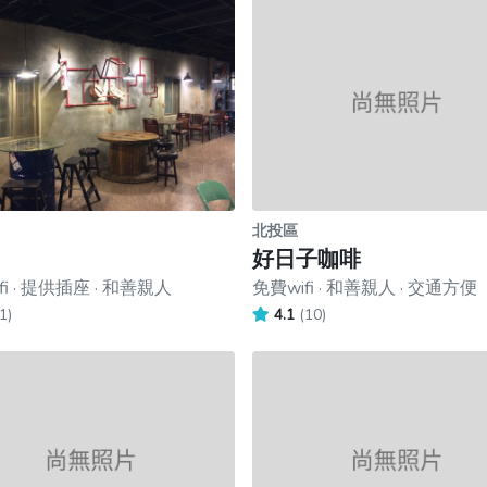
北投區
好日子咖啡
fi · 提供插座 · 和善親人
免費wifi · 和善親人 · 交通方便
1)
4.1
(10)