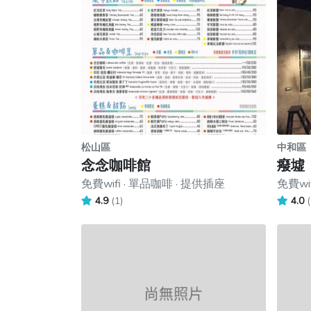
松山區
中和區
念念咖啡館
癈墟
免費wifi · 單品咖啡 · 提供插座
免費wi
4.9
(1)
4.0
(