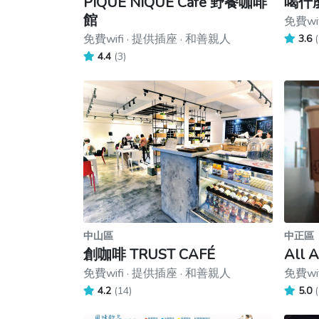
PIQUE NIQUE Cafe 野餐咖啡
喝什麼
館
免費wi
免費wifi · 提供插座 · 和善親人
3.6
(
4.4
(3)
中山區
中正區
創咖啡 TRUST CAFÉ
All A
免費wifi · 提供插座 · 和善親人
免費wi
4.2
(14)
5.0
(