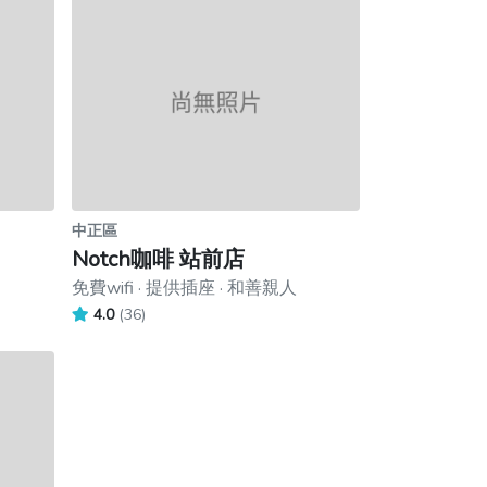
中正區
Notch咖啡 站前店
免費wifi · 提供插座 · 和善親人
4.0
(36)