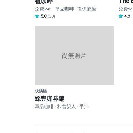
植咖啡
The
免費wifi · 單品咖啡 · 提供插座
免費wi
5.0
(10)
4.9
(
板橋區
綵豐咖啡鋪
單品咖啡 · 和善親人 · 手沖