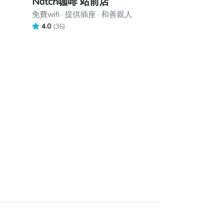
Notch咖啡 站前店
免費wifi · 提供插座 · 和善親人
4.0
(36)