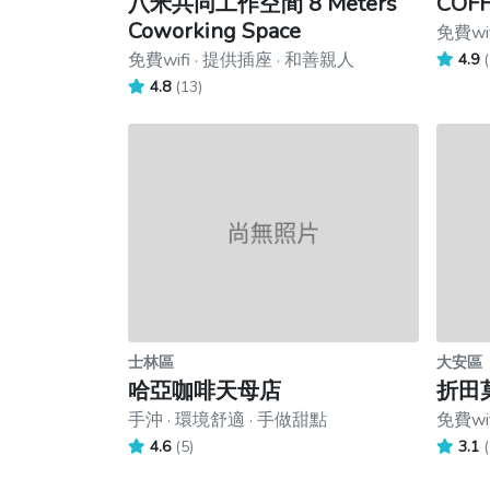
八米共同工作空間 8 Meters
COFF
Coworking Space
免費wi
免費wifi · 提供插座 · 和善親人
4.9
(
4.8
(13)
士林區
大安區
哈亞咖啡天母店
折田
手沖 · 環境舒適 · 手做甜點
免費wif
4.6
(5)
3.1
(