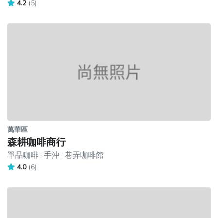
4.2
(5)
萬華區
森耕咖啡商行
單品咖啡 · 手沖 · 巷弄咖啡館
4.0
(6)