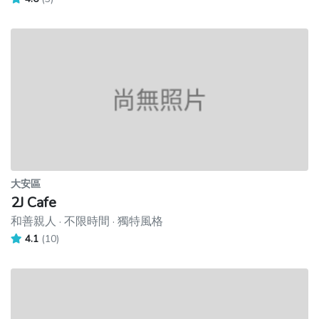
大安區
2J Cafe
和善親人 · 不限時間 · 獨特風格
4.1
(10)