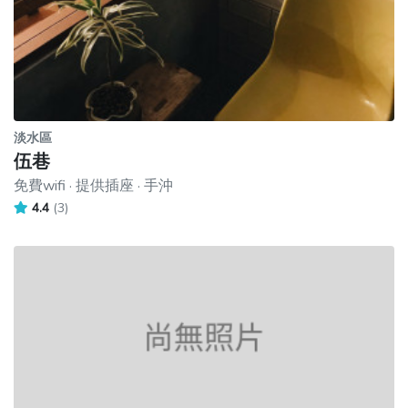
淡水區
伍巷
免費wifi · 提供插座 · 手沖
4.4
(3)