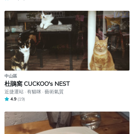
中山區
杜鵑窩 CUCKOO's NEST
近捷運站 · 有貓咪 · 藝術氣質
4.9
(19)