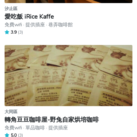
汐止區
愛吃飯 iRice Kaffe
免費wifi · 提供插座 · 巷弄咖啡館
3.9
(3)
大同區
轉角豆豆咖啡屋-野兔自家烘培咖啡
免費wifi · 單品咖啡 · 提供插座
5.0
(3)