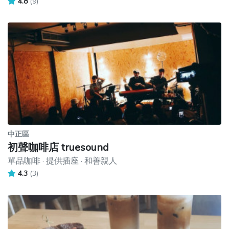
4.8
(9)
中正區
初聲咖啡店 truesound
單品咖啡 · 提供插座 · 和善親人
4.3
(3)