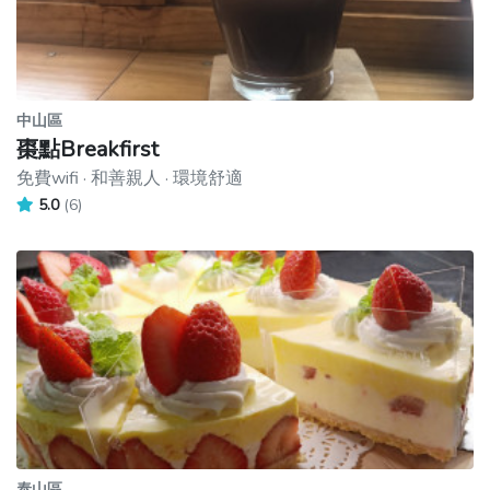
中山區
棗點Breakfirst
免費wifi · 和善親人 · 環境舒適
5.0
(6)
泰山區