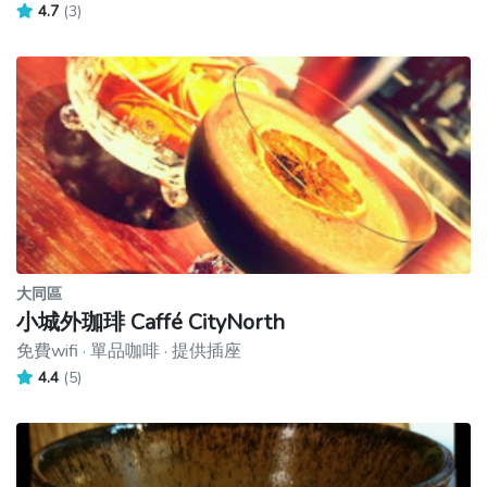
4.7
(3)
大同區
小城外珈琲 Caffé CityNorth
免費wifi · 單品咖啡 · 提供插座
4.4
(5)