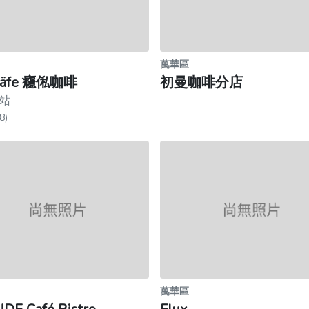
萬華區
 Cäfe 癮俬咖啡
初曼咖啡分店
站
8)
萬華區