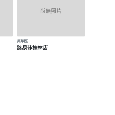
萬華區
路易莎桂林店