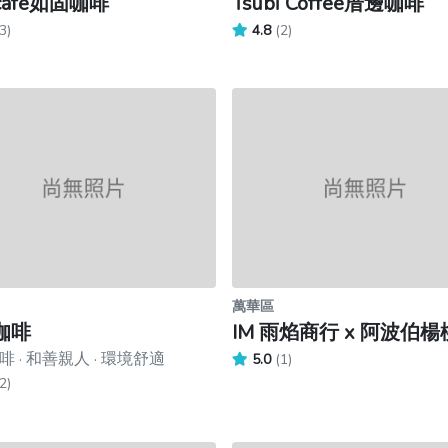
 cafe如固咖啡
Tsubi Coffee厝邊咖啡
3)
4.8
(2)
萬華區
咖啡
IM 雨焰商行 x 阿波伯楊
 · 和善親人 · 環境舒適
5.0
(1)
2)