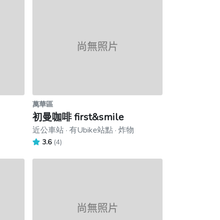
萬華區
初曼咖啡 first&smile
近公車站 · 有Ubike站點 · 炸物
3.6
(4)