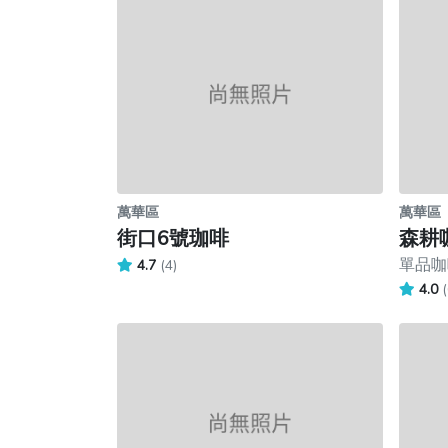
萬華區
萬華區
街口6號珈啡
森耕
單品咖啡
4.7
(4)
4.0
(