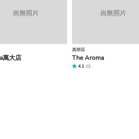
萬華區
isa萬大店
The Aroma
4.1
(0)