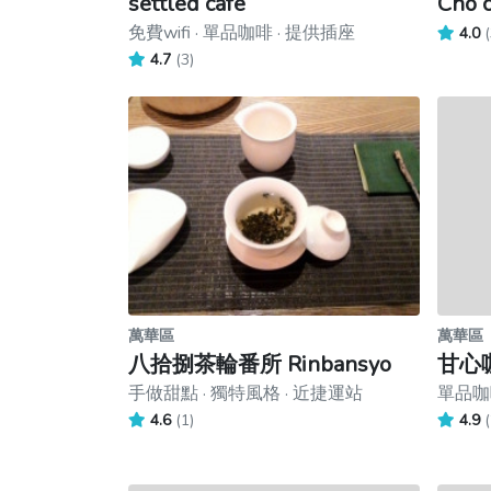
settled cafe
Cho
免費wifi · 單品咖啡 · 提供插座
4.0
(
4.7
(3)
萬華區
萬華區
八拾捌茶輪番所 Rinbansyo
甘心
手做甜點 · 獨特風格 · 近捷運站
單品咖啡
4.6
(1)
4.9
(