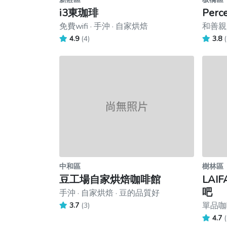
i3東珈琲
Perc
免費wifi · 手沖 · 自家烘焙
和善親人
4.9
(4)
3.8
(
中和區
樹林區
豆工場自家烘焙咖啡館
LAIF
吧
手沖 · 自家烘焙 · 豆的品質好
單品咖啡
3.7
(3)
4.7
(