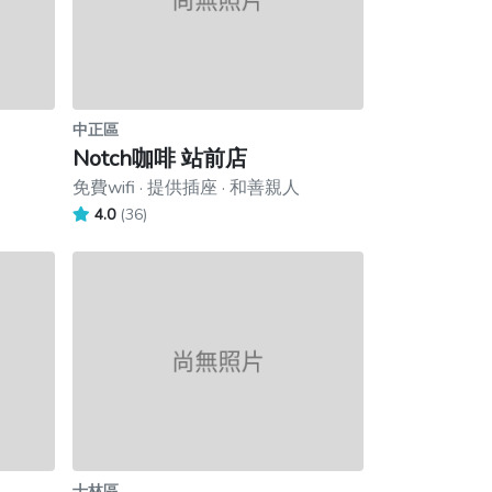
中正區
Notch咖啡 站前店
免費wifi · 提供插座 · 和善親人
4.0
(36)
士林區