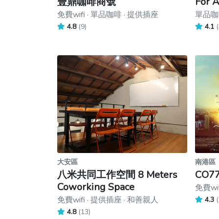
豐鼎咖啡商號
For A
免費wifi · 單品咖啡 · 提供插座
單品咖啡
4.8
(9)
4.1
(
大安區
南港區
八米共同工作空間 8 Meters
CO7
Coworking Space
免費wi
免費wifi · 提供插座 · 和善親人
4.3
(
4.8
(13)