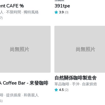
ent CAFE %
391tpe
 · 不限時間 · 獨特風格
3.9
(0)
7)
自然關係咖啡製造舍
A Coffee Bar - 來發咖啡
單品咖啡 · 手沖 · 自家烘焙
4.5
(2)
 · 提供插座 · 和善親人
1)