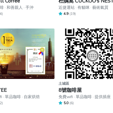
ll Coffee
杜鵑窩 CUCKOO's NES
 · 和善親人 · 手沖
近捷運站 · 有貓咪 · 藝術氣質
4)
4.9
(19)
土城區
7EE
8號咖啡屋
fi · 單品咖啡 · 自家烘焙
免費wifi · 單品咖啡 · 提供插座
2)
5.0
(6)