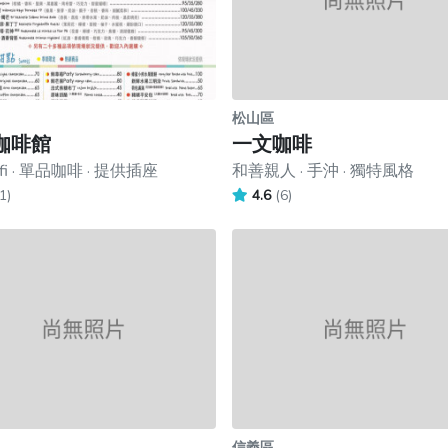
松山區
咖啡館
一文咖啡
fi · 單品咖啡 · 提供插座
和善親人 · 手沖 · 獨特風格
1)
4.6
(6)
信義區