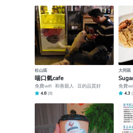
松山區
大同區
喘口氣cafe
Sugar
免費wifi · 和善親人 · 豆的品質好
免費wi
4.8
(8)
4.3
(