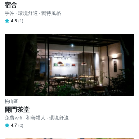
宿舍
手沖 · 環境舒適 · 獨特風格
4.5
(1)
松山區
開門茶堂
免費wifi · 和善親人 · 環境舒適
4.7
(0)