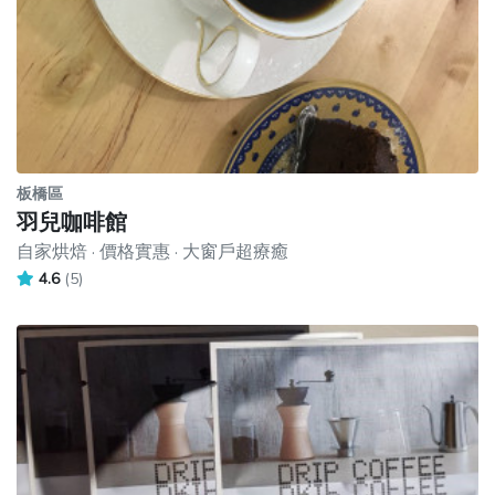
板橋區
羽兒咖啡館
自家烘焙 · 價格實惠 · 大窗戶超療癒
4.6
(5)