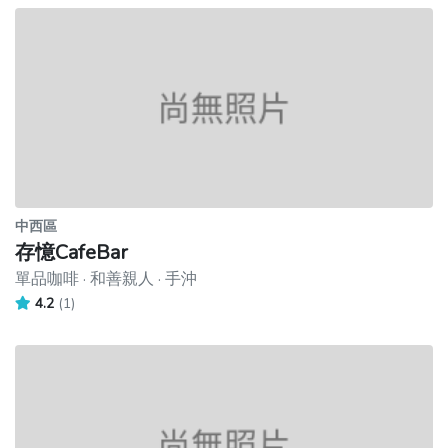
中西區
存憶CafeBar
單品咖啡 · 和善親人 · 手沖
4.2
(1)