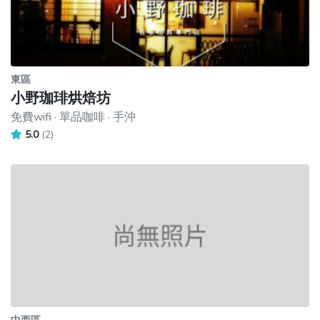
東區
小野珈琲烘焙坊
免費wifi · 單品咖啡 · 手沖
5.0
(2)