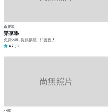
永康區
樂享學
免費wifi · 提供插座 · 和善親人
4.7
(1)
北區