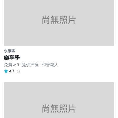
永康區
樂享學
免費wifi · 提供插座 · 和善親人
4.7
(1)