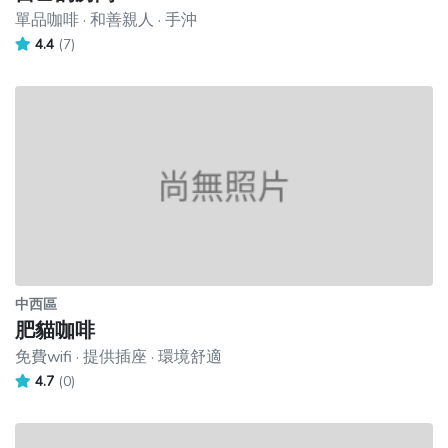
單品咖啡 · 和善親人 · 手沖
4.4
(7)
中西區
肥貓咖啡
免費wifi · 提供插座 · 環境舒適
4.7
(0)