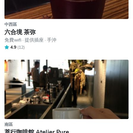
中西區
六合境 茶弥
免費wifi · 提供插座 · 手沖
4.9
(12)
南區
萃行咖啡館 Atelier Pure