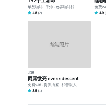
192手工咖啡
瞎聊
單品咖啡 · 手沖 · 巷弄咖啡館
免費wi
4.8
(2)
4.9
(
北區
雨露微亮 everiridescent
免費wifi · 提供插座 · 和善親人
3.9
(1)