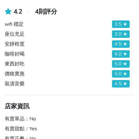
4.2
4則評分
wifi 穩定
3.5 ★
座位充足
3.0 ★
安靜程度
4.5 ★
咖啡好喝
4.0 ★
東西好吃
5.0 ★
價格實惠
5.0 ★
裝潢音樂
4.5 ★
店家資訊
有賣單品：
No
有賣甜點：
Yes
有賣正餐：
No