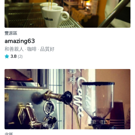
豐原區
amazing63
和善親人 · 咖啡 · 品質好
3.8
(2)
北區