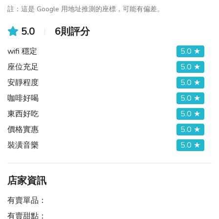
註：這是 Google 用地址推測的座標，可能有偏差。
5.0
6則評分
wifi 穩定
5.0 ★
座位充足
5.0 ★
安靜程度
5.0 ★
咖啡好喝
5.0 ★
東西好吃
5.0 ★
價格實惠
5.0 ★
裝潢音樂
5.0 ★
店家資訊
有賣單品：
有賣甜點：