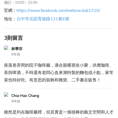
備註：10:00 - 22:00
官網：
https://www.facebook.com/mellow.club1316/
地址：
台中市北區育德路131巷6號
3則留言
林學宗
9年前
座落巷弄間的院子咖啡廳，適合親暱朋友小聚，供應咖啡、
茶與啤酒，不時還有老闆心血來潮特製的麵包或小點，家常
菜也特好吃。有意思的裝飾和雜貨、二手書在販售！
Chia-Hao Chang
9年前
雖然是列在咖啡廳裡，但其實是一個很棒的藝文空間和人才