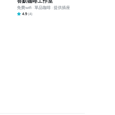
答默咖啡工作室
免費wifi · 單品咖啡 · 提供插座
4.9
(4)