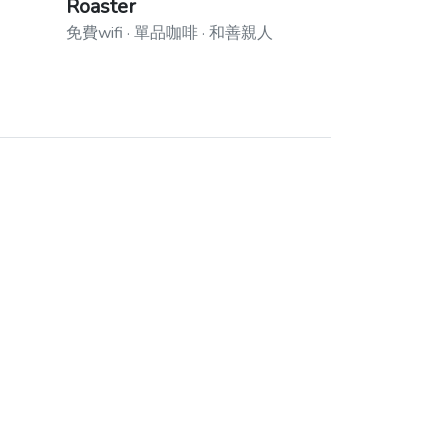
Roaster
免費wifi · 單品咖啡 · 和善親人