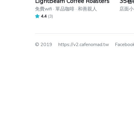
LightBeam Coffee Roasters
35
免費wifi · 單品咖啡 · 和善親人
店面小
4.4
(3)
© 2019
https://v2.cafenomad.tw
Facebo