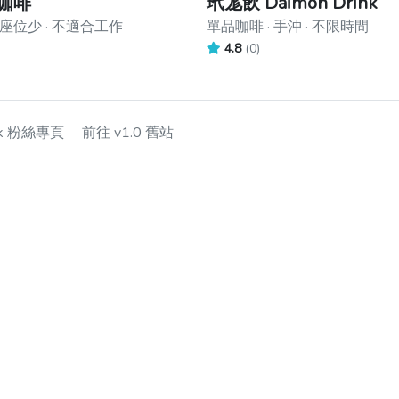
巷咖啡
玳尨飲 Daimon Drink
座位少 · 不適合工作
單品咖啡 · 手沖 · 不限時間
4.8
(0)
ok 粉絲專頁
前往 v1.0 舊站