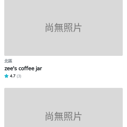
北區
zee's coffee jar
4.7
(3)