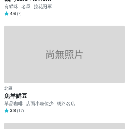
有貓咪 · 老屋 · 拉花冠軍
4.6
(7)
北區
魚羊鮮豆
單品咖啡 · 店面小座位少 · 網路名店
3.8
(17)