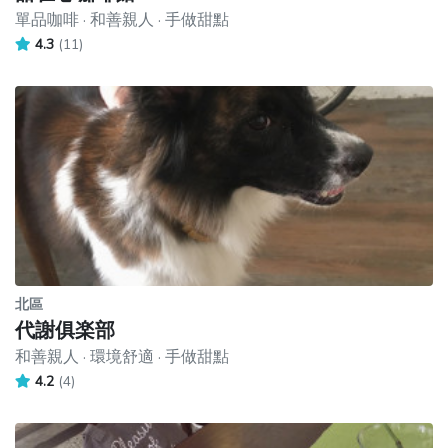
單品咖啡 · 和善親人 · 手做甜點
4.3
(11)
北區
代謝俱楽部
和善親人 · 環境舒適 · 手做甜點
4.2
(4)