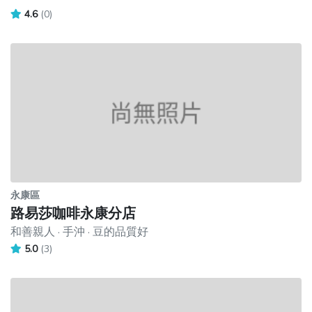
4.6
(0)
永康區
路易莎咖啡永康分店
和善親人 · 手沖 · 豆的品質好
5.0
(3)