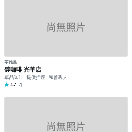
苓雅區
馞咖啡 光華店
單品咖啡 · 提供插座 · 和善親人
4.7
(7)