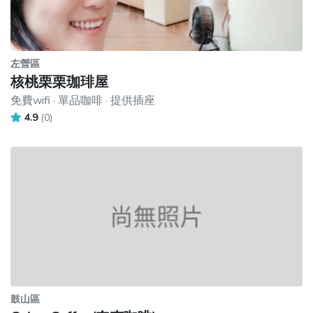
左營區
核桃栗栗珈琲屋
免費wifi · 單品咖啡 · 提供插座
4.9
(0)
鼓山區