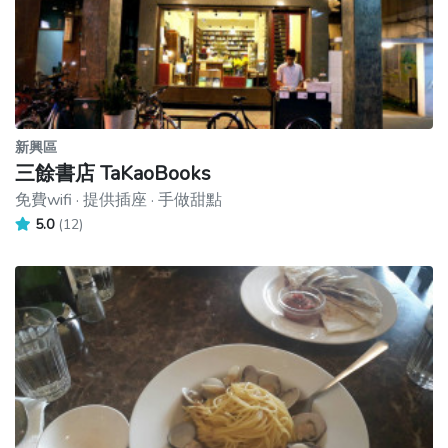
新興區
三餘書店 TaKaoBooks
免費wifi · 提供插座 · 手做甜點
5.0
(12)