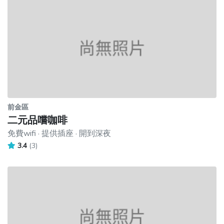
前金區
二元品嚐咖啡
免費wifi · 提供插座 · 開到深夜
3.4
(3)