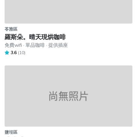
苓雅區
羅斯朵。晴天現烘咖啡
免費wifi · 單品咖啡 · 提供插座
3.6
(10)
鹽埕區