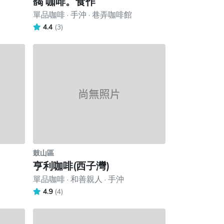
馤 咖啡。食作
單品咖啡 · 手沖 · 巷弄咖啡館
4.4
(3)
鼓山區
亨利咖啡(西子灣)
單品咖啡 · 和善親人 · 手沖
4.9
(4)