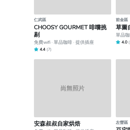
仁武區
前金區
CHOOSY GOURMET 啡嚐挑
草圖
剔
單品咖啡
免費wifi · 單品咖啡 · 提供插座
4.0
(
4.4
(7)
安森叔叔自家烘焙
左營區