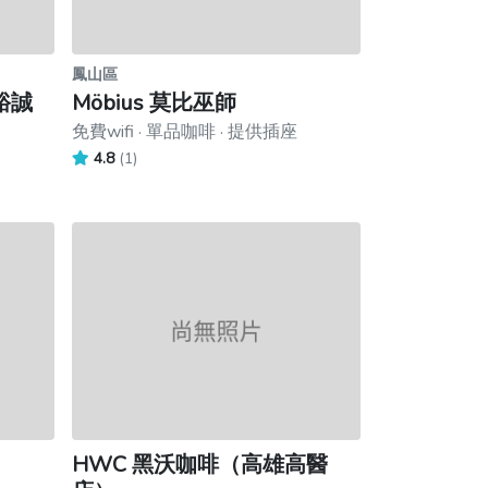
鳳山區
（裕誠
Möbius 莫比巫師
免費wifi · 單品咖啡 · 提供插座
4.8
(1)
HWC 黑沃咖啡（高雄高醫