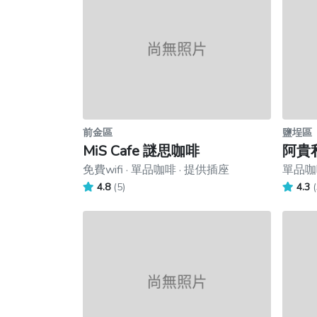
前金區
鹽埕區
MiS Cafe 謎思咖啡
阿貴
免費wifi · 單品咖啡 · 提供插座
單品咖啡
4.8
(5)
4.3
(