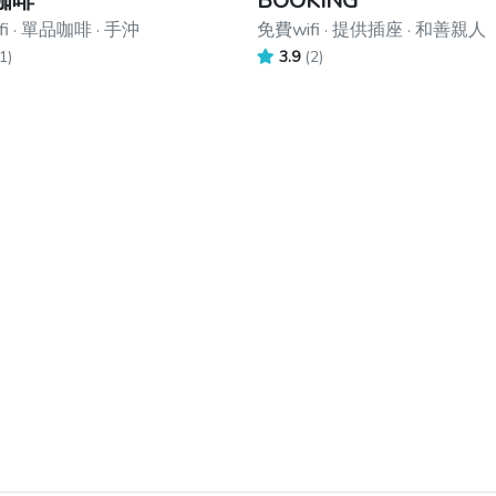
咖啡
BOOKING
i · 單品咖啡 · 手沖
免費wifi · 提供插座 · 和善親人
1)
3.9
(2)