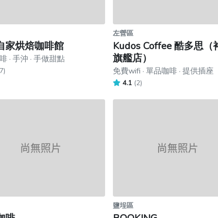
左營區
自家烘焙咖啡館
Kudos Coffee 酷多思
旗艦店）
 · 手沖 · 手做甜點
免費wifi · 單品咖啡 · 提供插座
7)
4.1
(2)
鹽埕區