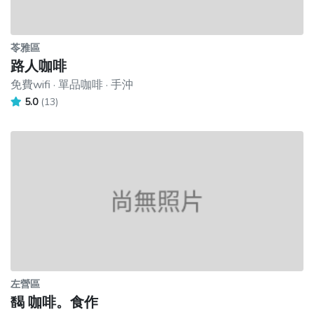
苓雅區
路人咖啡
免費wifi · 單品咖啡 · 手沖
5.0
(13)
左營區
馤 咖啡。食作