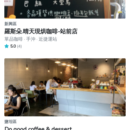
新興區
羅斯朵.晴天現烘咖啡-站前店
單品咖啡 · 手沖 · 近捷運站
5.0
(4)
鹽埕區
Do good coffee & dessert