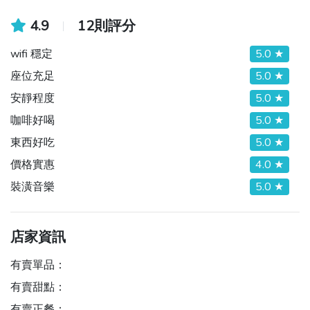
4.9
12則評分
wifi 穩定
5.0 ★
座位充足
5.0 ★
安靜程度
5.0 ★
咖啡好喝
5.0 ★
東西好吃
5.0 ★
價格實惠
4.0 ★
裝潢音樂
5.0 ★
店家資訊
有賣單品：
有賣甜點：
有賣正餐：