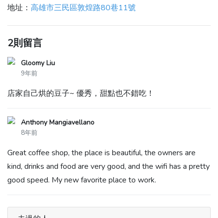
地址：
高雄市三民區敦煌路80巷11號
2則留言
Gloomy Liu
9年前
店家自己烘的豆子~ 優秀，甜點也不錯吃！
Anthony Mangiavellano
8年前
Great coffee shop, the place is beautiful, the owners are
kind, drinks and food are very good, and the wifi has a pretty
good speed. My new favorite place to work.