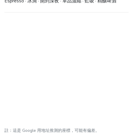
Espresso · 冰滴 · 開到深夜 · 單品濃縮 · 虹吸 · 精釀啤酒
註：這是 Google 用地址推測的座標，可能有偏差。