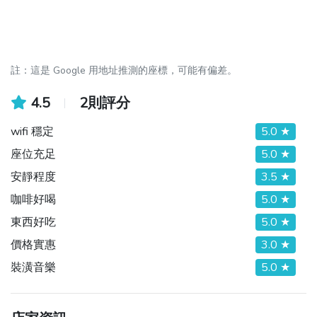
註：這是 Google 用地址推測的座標，可能有偏差。
4.5
2則評分
wifi 穩定
5.0 ★
座位充足
5.0 ★
安靜程度
3.5 ★
咖啡好喝
5.0 ★
東西好吃
5.0 ★
價格實惠
3.0 ★
裝潢音樂
5.0 ★