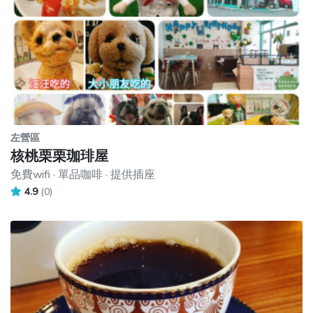
左營區
核桃栗栗珈琲屋
免費wifi · 單品咖啡 · 提供插座
4.9
(0)