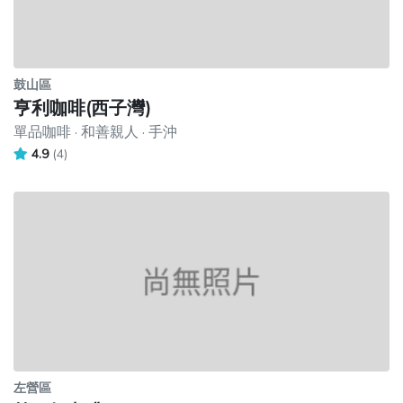
鼓山區
亨利咖啡(西子灣)
單品咖啡 · 和善親人 · 手沖
4.9
(4)
左營區