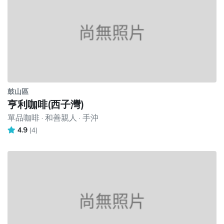
鼓山區
亨利咖啡(西子灣)
單品咖啡 · 和善親人 · 手沖
4.9
(4)