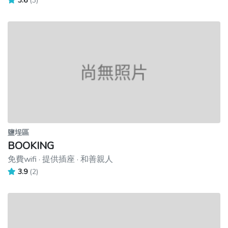
3.6
(3)
鹽埕區
BOOKING
免費wifi · 提供插座 · 和善親人
3.9
(2)