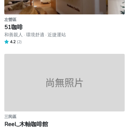
左營區
51咖啡
和善親人 · 環境舒適 · 近捷運站
4.2
(2)
三民區
Reel_木軸咖啡館