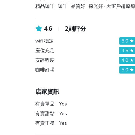
精品咖啡 · 咖啡 · 品質好 · 採光好 · 大窗戶超療
4.6
2則評分
wifi 穩定
5.0 ★
座位充足
4.5 ★
安靜程度
4.0 ★
咖啡好喝
5.0 ★
店家資訊
有賣單品：
Yes
有賣甜點：
Yes
有賣正餐：
Yes