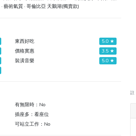
癒 · 藝術氣質 · 哥倫比亞 天鵝湖(獨賣款)
東西好吃
5.0 ★
價格實惠
3.5 ★
裝潢音樂
5.0 ★
註
有無限時：
No
插座多：
看座位
可站立工作：
No