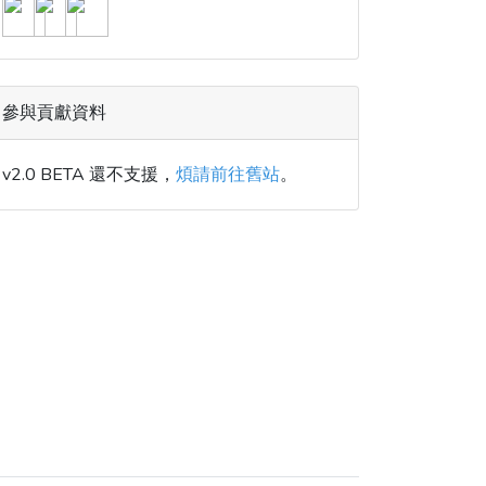
參與貢獻資料
v2.0 BETA 還不支援，
煩請前往舊站
。