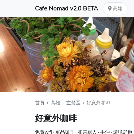
Cafe Nomad v2.0 BETA
高雄
首頁
›
高雄
›
左營區
›
好意外咖啡
好意外咖啡
免費wifi · 單品咖啡 · 和善親人 · 手沖 · 環境舒適