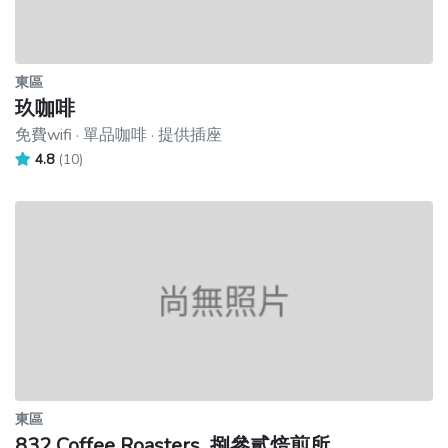
東區
玖咖啡
免費wifi · 單品咖啡 · 提供插座
4.8
(10)
東區
832 Coffee Roasters_捌參貳焙煎所