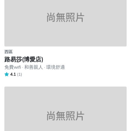
西區
路易莎(博愛店)
免費wifi · 和善親人 · 環境舒適
4.1
(1)