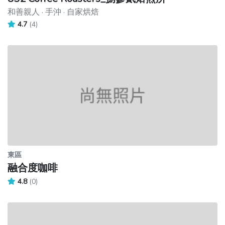
和善親人 · 手沖 · 自家烘焙
4.7
(4)
東區
融合度咖啡
4.8
(0)