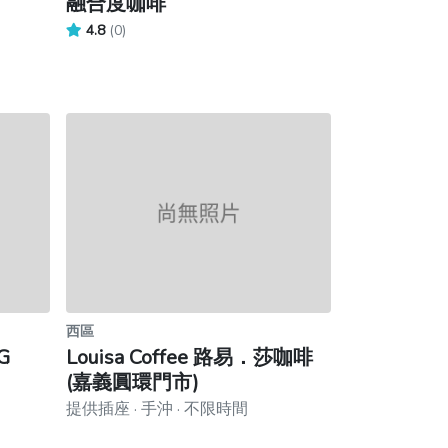
融合度咖啡
4.8
(0)
西區
G
Louisa Coffee 路易．莎咖啡
(嘉義圓環門市)
提供插座 · 手沖 · 不限時間