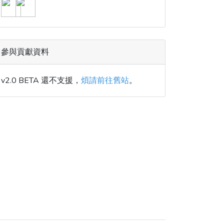
參與貢獻資料
v2.0 BETA 還不支援，
煩請前往舊站
。