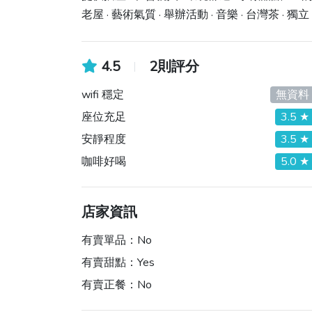
老屋 · 藝術氣質 · 舉辦活動 · 音樂 · 台灣茶 · 獨
4.5
2則評分
wifi 穩定
無資料
座位充足
3.5 ★
安靜程度
3.5 ★
咖啡好喝
5.0 ★
店家資訊
有賣單品：
No
有賣甜點：
Yes
有賣正餐：
No