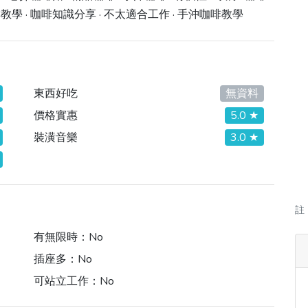
咖啡教學 · 咖啡知識分享 · 不太適合工作 · 手沖咖啡教學
東西好吃
無資料
價格實惠
5.0 ★
裝潢音樂
3.0 ★
註
有無限時：
No
插座多：
No
可站立工作：
No