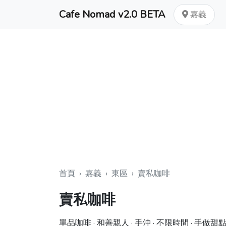
Cafe Nomad v2.0 BETA
嘉義
首頁
›
嘉義
›
東區
›
賣私咖啡
賣私咖啡
單品咖啡 · 和善親人 · 手沖 · 不限時間 · 手做甜點 