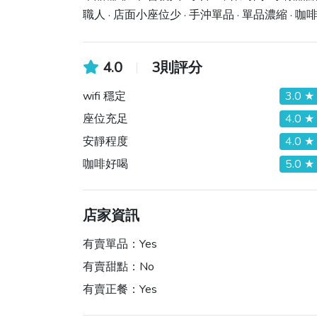
職人 · 店面小座位少 · 手沖單品 · 單品濃縮 · 
4.0
3則評分
wifi 穩定
3.0 ★
座位充足
4.0 ★
安靜程度
4.0 ★
咖啡好喝
5.0 ★
店家資訊
有賣單品：
Yes
有賣甜點：
No
有賣正餐：
Yes