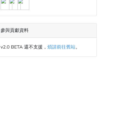
參與貢獻資料
v2.0 BETA 還不支援，
煩請前往舊站
。