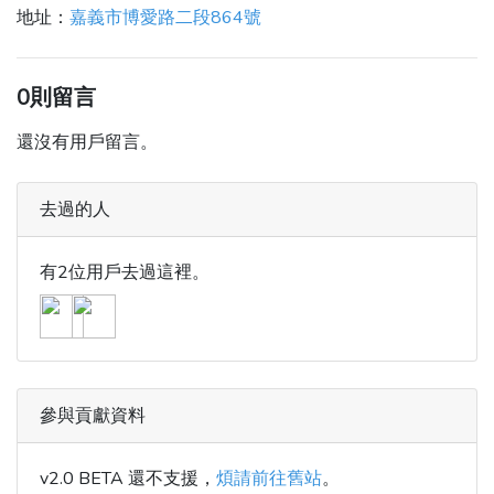
地址：
嘉義市博愛路二段864號
0則留言
還沒有用戶留言。
去過的人
有2位用戶去過這裡。
參與貢獻資料
v2.0 BETA 還不支援，
煩請前往舊站
。