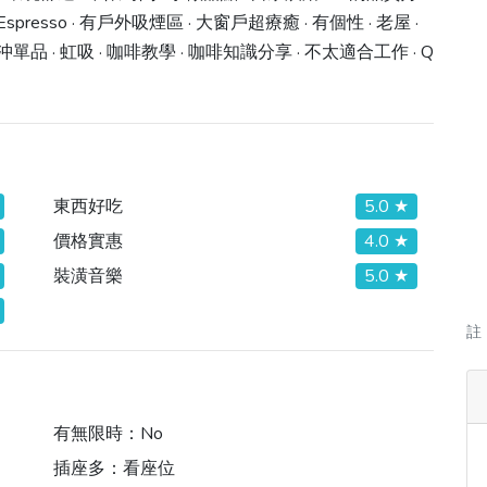
Espresso · 有戶外吸煙區 · 大窗戶超療癒 · 有個性 · 老屋 ·
手沖單品 · 虹吸 · 咖啡教學 · 咖啡知識分享 · 不太適合工作 · Q
東西好吃
5.0 ★
價格實惠
4.0 ★
裝潢音樂
5.0 ★
註
有無限時：
No
插座多：
看座位