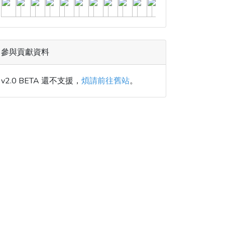
參與貢獻資料
v2.0 BETA 還不支援，
煩請前往舊站
。