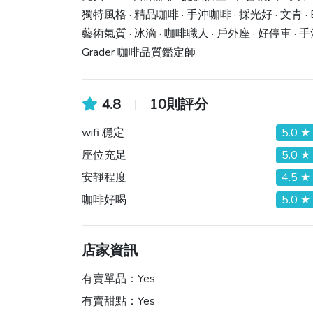
獨特風格 · 精品咖啡 · 手沖咖啡 · 採光好 · 文青 · 
藝術氣質 · 冰滴 · 咖啡職人 · 戶外座 · 好停車 · 
Grader 咖啡品質鑑定師
4.8
10則評分
wifi 穩定
5.0 ★
座位充足
5.0 ★
安靜程度
4.5 ★
咖啡好喝
5.0 ★
店家資訊
有賣單品：
Yes
有賣甜點：
Yes