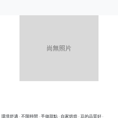
 · 環境舒適 · 不限時間 · 手做甜點 · 自家烘焙 · 豆的品質好 ·