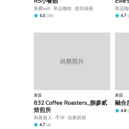
R5小餐館
Evie
免費wifi · 單品咖啡 · 提供插座
單品咖啡
5.0
(36)
4.7
(
東區
東區
832 Coffee Roasters_捌參貳
融合
焙煎所
4.8
(
和善親人 · 手沖 · 自家烘焙
4.7
(4)