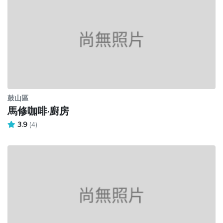
鼓山區
馬修咖啡·廚房
3.9
(4)