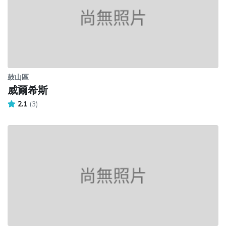
鼓山區
威爾希斯
2.1
(3)