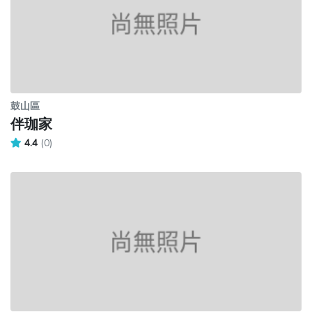
鼓山區
伴珈家
4.4
(0)