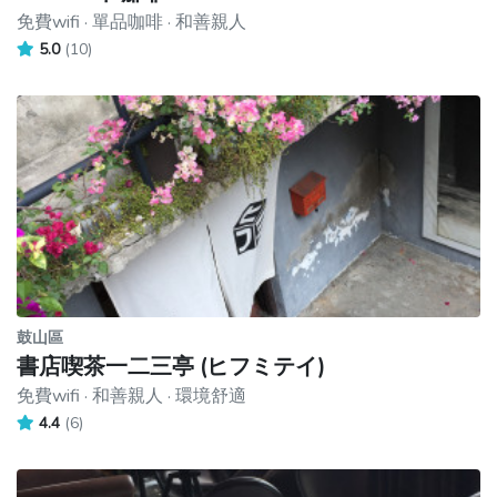
免費wifi · 單品咖啡 · 和善親人
5.0
(10)
鼓山區
書店喫茶一二三亭 (ヒフミテイ)
免費wifi · 和善親人 · 環境舒適
4.4
(6)