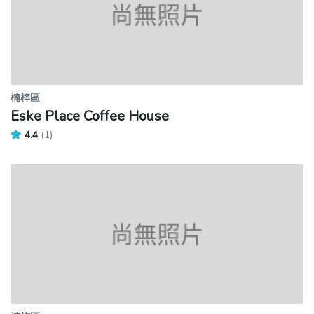
楠梓區
Eske Place Coffee House
4.4
(1)