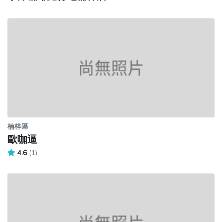
楠梓區
歐咖逼
4.6
(1)